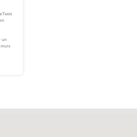
eTwist
 en
r un
 murs