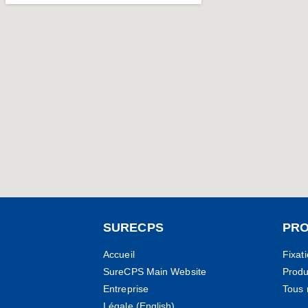
SURECPS
PRO
Accueil
Fixat
SureCPS Main Website
Produ
Entreprise
Tous 
Légale (English)