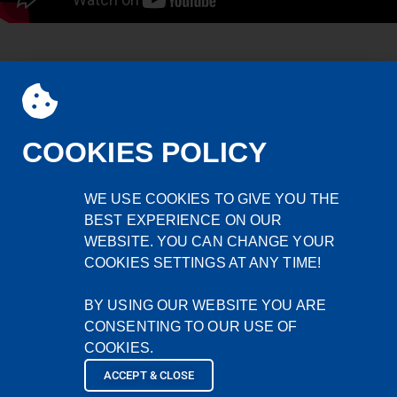
WIĘCEJ MOCOWANIA
COOKIES POLICY
MOCOWANIA
WE USE COOKIES TO GIVE YOU THE
BEST EXPERIENCE ON OUR
WEBSITE. YOU CAN CHANGE YOUR
COOKIES SETTINGS AT ANY TIME!
BY USING OUR WEBSITE YOU ARE
AIRTWIST
CONSENTING TO OUR USE OF
COOKIES.
KONSTRUKCJI DREWNIANYCH. Nowy
rodzaj kotew do mocowania desek,
ACCEPT & CLOSE
więźby dachowej, konstrukcji