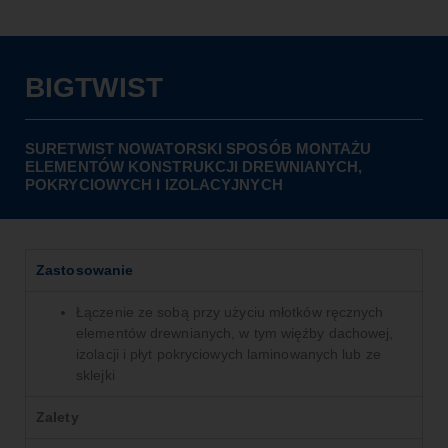
BIGTWIST
SURETWIST NOWATORSKI SPOSÓB MONTAŻU
ELEMENTÓW KONSTRUKCJI DREWNIANYCH,
POKRYCIOWYCH I IZOLACYJNYCH
Zastosowanie
Łączenie
ze
sobą
przy
użyciu
młotków
ręcznych
elementów
drewnianych,
w
tym
więźby
dachowej,
izolacji
i
płyt
pokryciowych
laminowanych
lub
ze
sklejki
Zalety